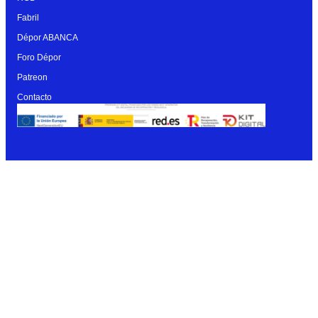
Fabril
Dépor ABANCA
Foro Dépor
Patreon
Contacto