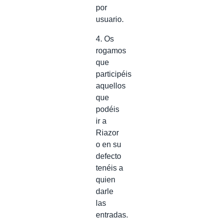
por
usuario.
4. Os
rogamos
que
participéis
aquellos
que
podéis
ir a
Riazor
o en su
defecto
tenéis a
quien
darle
las
entradas.