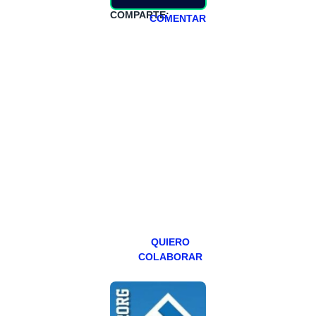
COMPARTE:
COMENTAR
HAZTE
PATREON
Todos los lunes
hacemos un
programa en
abierto,
teniendo uno
especial los
miércoles y
viernes para
Patreons.
QUIERO
COLABORAR