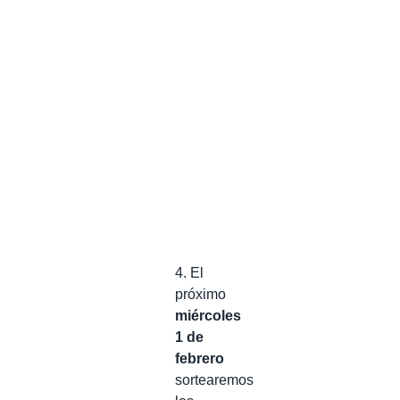
4. El
próximo
miércoles
1 de
febrero
sortearemos