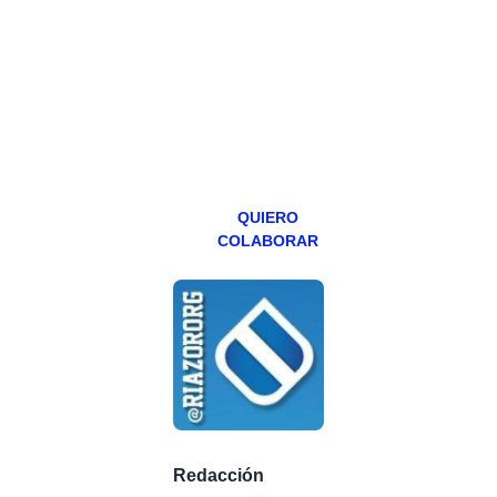
hacemos un
programa en
abierto,
teniendo uno
especial los
miércoles y
viernes para
Patreons.
QUIERO
COLABORAR
Redacción