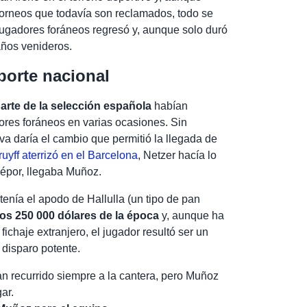
orneos que todavía son reclamados, todo se
os jugadores foráneos regresó y, aunque solo duró
 años venideros.
porte nacional
arte de la selección española
habían
ores foráneos en varias ocasiones. Sin
va daría el cambio que permitió la llegada de
uyff aterrizó en el Barcelona
, Netzer hacía lo
Dépor, llegaba Muñoz.
enía el apodo de Hallulla (un tipo de pan
os 250 000 dólares de la época
y, aunque ha
 fichaje extranjero, el jugador resultó ser un
 disparo potente.
an recurrido siempre a la cantera, pero Muñoz
gar.