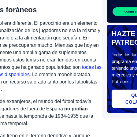
es foráneos
l era diferente. El patrocinio era un elemento
ionalización de los jugadores no era la misma y
HAZTE
ra lo era la alimentación que seguían. En
PATRE
ue se preocuparan mucho. Mientras que hoy en
ilmente una amplia gama de suplementos
Todos los l
iempos estos temas no eran tenidos en cuenta.
programa en 
entos que ha ganado popularidad son
todas las
teniendo uno
as disponibles
. La creatina monohidratada,
miércoles y 
Patreons.
 un recurso valorado tanto por los futbolistas
.
Q
de extranjeros, el mundo del fútbol todavía
COL
s jugadores de fuera de España
no podían
 fue hasta la temporada de 1934-1935 que la
rma temporal.
an freno en el terreno deportivo y, aunque