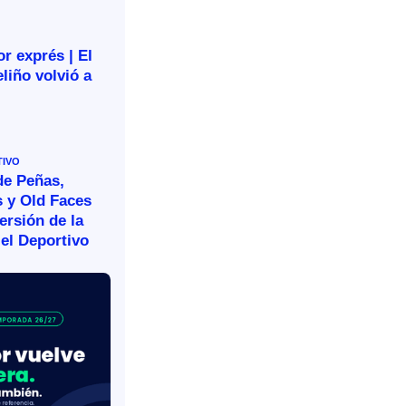
r exprés | El
liño volvió a
TIVO
de Peñas,
s y Old Faces
ersión de la
el Deportivo