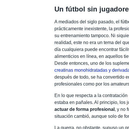
Un fútbol sin jugador
A mediados del siglo pasado, el fútbo
prácticamente inexistente, la profes
su entrenamiento tampoco. Ni siquie
realidad, este no era un tema del q
día cualquiera puede encontrar fác
alimenticios en línea, en aquellos t
Desde entonces, uno de los suplem
creatinas monohidratadas y derivad
después de todo, se ha convertido en
profesionales como por los amateurs
En lo que respecta a la contratación 
estaba en pañales. Al principio, lo
actuar de forma profesional
, y no
situación cambió, aunque solo de fo
La guerra, no obstante, supuso un gr