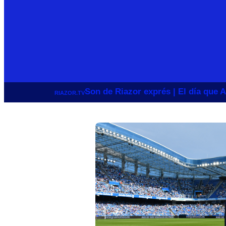
Son de Riazor exprés | El día que A
RIAZOR.TV