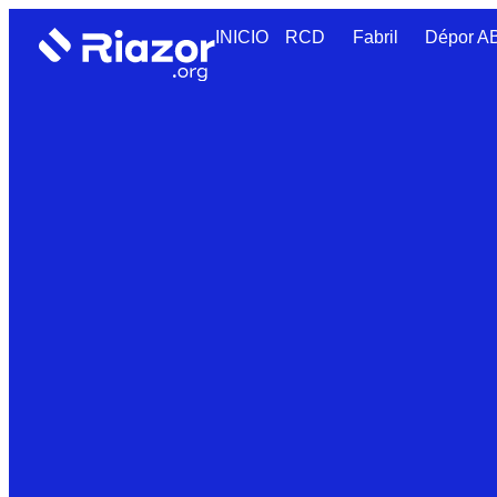
INICIO
RCD
Fabril
Dépor 