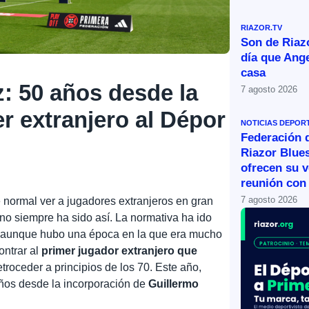
RIAZOR.TV
Son de Riazo
día que Ange
casa
: 50 años desde la
7 agosto 2026
er extranjero al Dépor
NOTICIAS DEPOR
Federación 
Riazor Blue
ofrecen su v
reunión con 
7 agosto 2026
normal ver a jugadores extranjeros en gran
 no siempre ha sido así. La normativa ha ido
, aunque hubo una época en la que era mucho
ontrar al
primer jugador extranjero que
troceder a principios de los 70. Este año,
ños desde la incorporación de
Guillermo