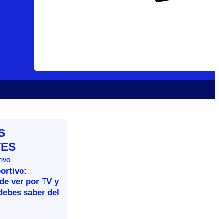
S
TES
TIVO
ortivo:
de ver por TV y
debes saber del