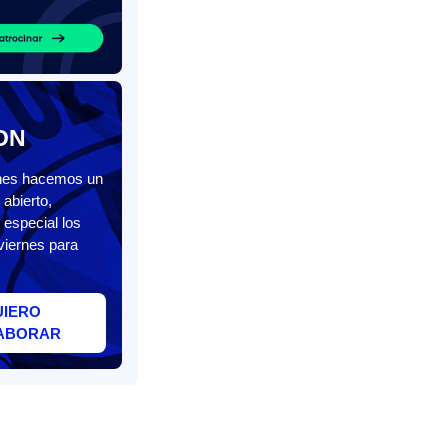
ON
unes hacemos un
abierto,
 especial los
viernes para
UIERO
ABORAR