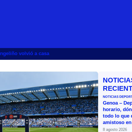
ngeliño volvió a casa
NOTICIA
RECIEN
NOTICIAS DEPOR
Genoa – Dep
horario, dón
todo lo que 
amistoso en
8 agosto 2026