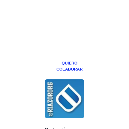
Todos los lunes
hacemos un
programa en
abierto,
teniendo uno
especial los
miércoles y
viernes para
Patreons.
QUIERO
COLABORAR