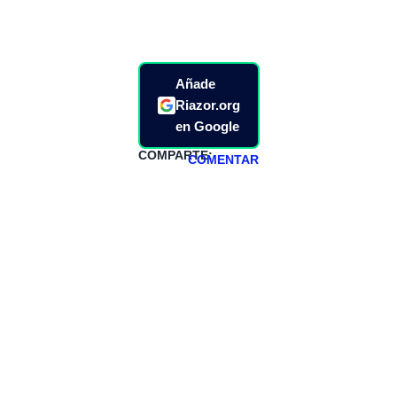
Añade
Riazor.org
en Google
COMPARTE:
COMENTAR
HAZTE
PATREON
Todos los lunes
hacemos un
programa en
abierto,
teniendo uno
especial los
miércoles y
viernes para