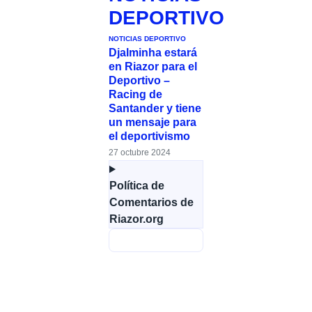
DEPORTIVO
NOTICIAS DEPORTIVO
Djalminha estará
en Riazor para el
Deportivo –
Racing de
Santander y tiene
un mensaje para
el deportivismo
27 octubre 2024
Política de
Comentarios de
Riazor.org