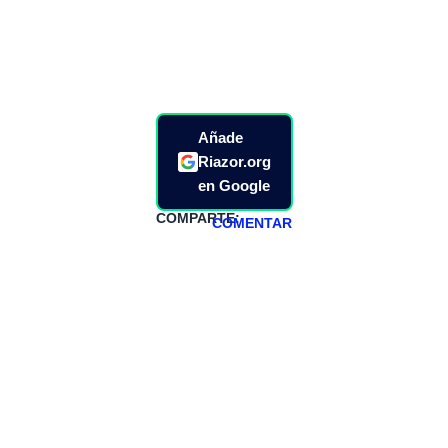
Añade
Riazor.org
en Google
COMPARTE:
COMENTAR
HAZTE
PATREON
Todos los lunes
hacemos un
programa en
abierto,
teniendo uno
especial los