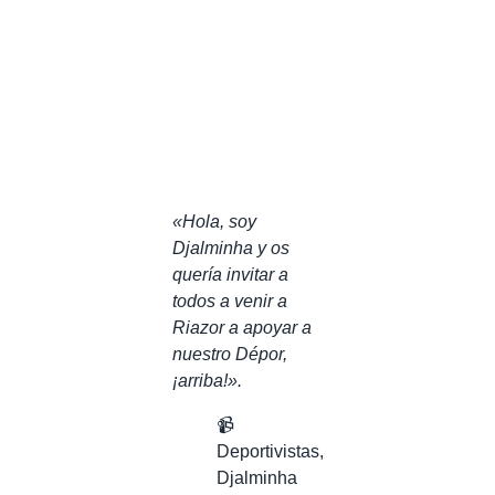
«Hola, soy
Djalminha y os
quería invitar a
todos a venir a
Riazor a apoyar a
nuestro Dépor,
¡arriba!».
📹
Deportivistas,
Djalminha