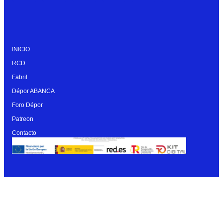
INICIO
RCD
Fabril
Dépor ABANCA
Foro Dépor
Patreon
Contacto