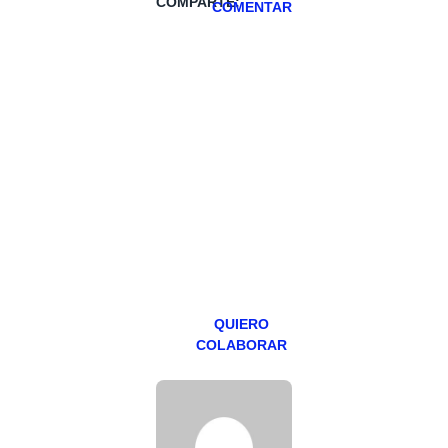
COMPARTE:
COMENTAR
HAZTE
PATREON
Todos los lunes
hacemos un
programa en
abierto,
teniendo uno
especial los
miércoles y
viernes para
Patreons.
QUIERO
COLABORAR