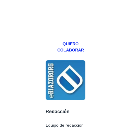
abierto,
teniendo uno
especial los
miércoles y
viernes para
Patreons.
QUIERO
COLABORAR
Redacción
Equipo de redacción