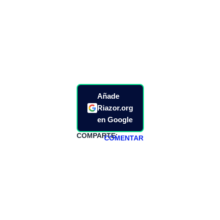
Añade
Riazor.org
en Google
COMPARTE:
COMENTAR
HAZTE
PATREON
Todos los lunes
hacemos un
programa en