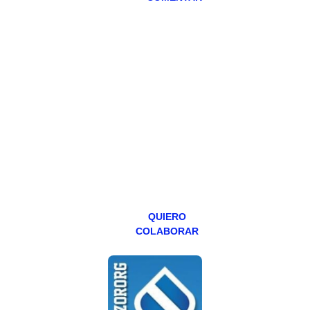
HAZTE
PATREON
Todos los lunes
hacemos un
programa en
abierto,
teniendo uno
especial los
miércoles y
viernes para
Patreons.
QUIERO
COLABORAR