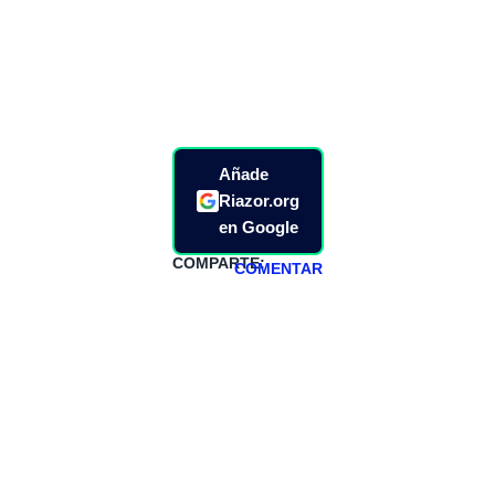
Añade
Riazor.org
en Google
COMPARTE:
COMENTAR
HAZTE
PATREON
Todos los lunes
hacemos un
programa en
abierto,
teniendo uno