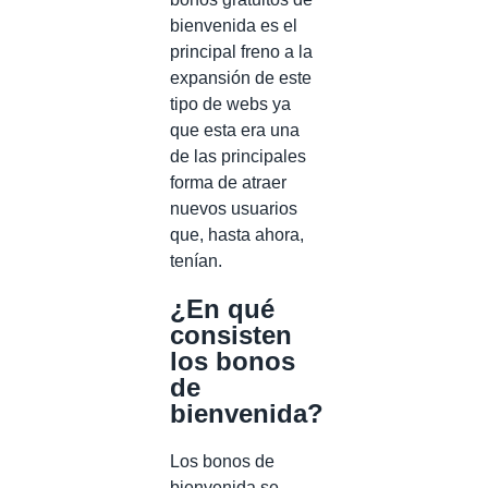
bienvenida es el
principal freno a la
expansión de este
tipo de webs ya
que esta era una
de las principales
forma de atraer
nuevos usuarios
que, hasta ahora,
tenían.
¿En qué
consisten
los bonos
de
bienvenida?
Los bonos de
bienvenida se