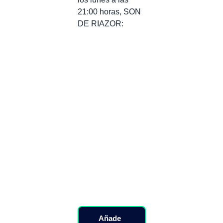
21:00 horas, SON
DE RIAZOR:
Añade