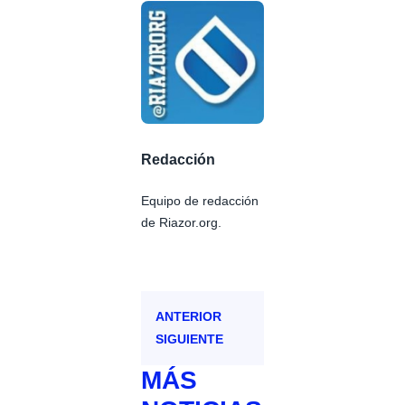
Redacción
Equipo de redacción
de Riazor.org.
ANTERIOR
SIGUIENTE
MÁS