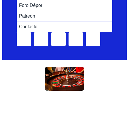
Foro Dépor
Patreon
Contacto