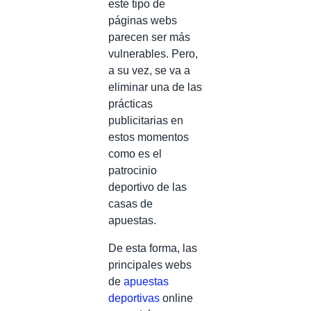
este tipo de
páginas webs
parecen ser más
vulnerables. Pero,
a su vez, se va a
eliminar una de las
prácticas
publicitarias en
estos momentos
como es el
patrocinio
deportivo de las
casas de
apuestas.
De esta forma, las
principales webs
de
apuestas
deportivas
online