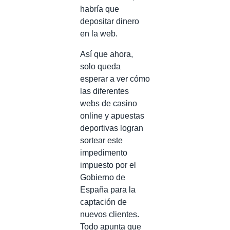
habría que
depositar dinero
en la web.
Así que ahora,
solo queda
esperar a ver cómo
las diferentes
webs de casino
online y apuestas
deportivas logran
sortear este
impedimento
impuesto por el
Gobierno de
España para la
captación de
nuevos clientes.
Todo apunta que