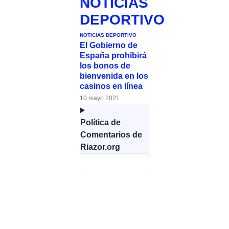
NOTICIAS
DEPORTIVO
NOTICIAS DEPORTIVO
El Gobierno de
España prohibirá
los bonos de
bienvenida en los
casinos en línea
10 mayo 2021
Política de
Comentarios de
Riazor.org