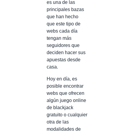
es una de las
principales bazas
que han hecho
que este tipo de
webs cada día
tengan más
seguidores que
deciden hacer sus
apuestas desde
casa.
Hoy en día, es
posible encontrar
webs que ofrecen
algún juego online
de blackjack
gratuito o cualquier
otra de las
modalidades de