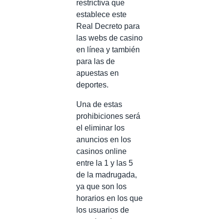
restrictiva que
establece este
Real Decreto para
las webs de casino
en línea y también
para las de
apuestas en
deportes.
Una de estas
prohibiciones será
el eliminar los
anuncios en los
casinos online
entre la 1 y las 5
de la madrugada,
ya que son los
horarios en los que
los usuarios de