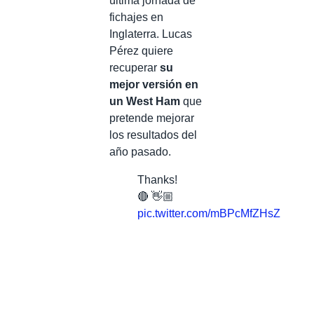
última jornada de
fichajes en
Inglaterra. Lucas
Pérez quiere
recuperar
su
mejor versión en
un West Ham
que
pretende mejorar
los resultados del
año pasado.
Thanks!
🔴 👋🏼
pic.twitter.com/mBPcMfZHsZ