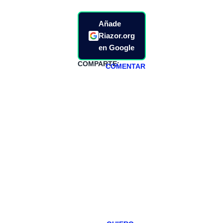
Añade
Riazor.org
en Google
COMPARTE:
COMENTAR
HAZTE
PATREON
Todos los lunes
hacemos un
programa en
abierto,
teniendo uno
especial los
miércoles y
viernes para
Patreons.