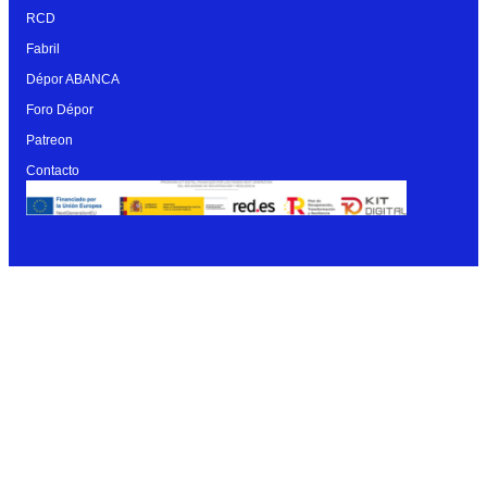
RCD
Fabril
Dépor ABANCA
Foro Dépor
Patreon
Contacto