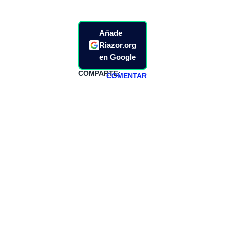
Añade
Riazor.org
en Google
COMPARTE:
COMENTAR
HAZTE
PATREON
Todos los lunes
hacemos un
programa en
abierto,
teniendo uno
especial los
miércoles y
viernes para
Patreons.