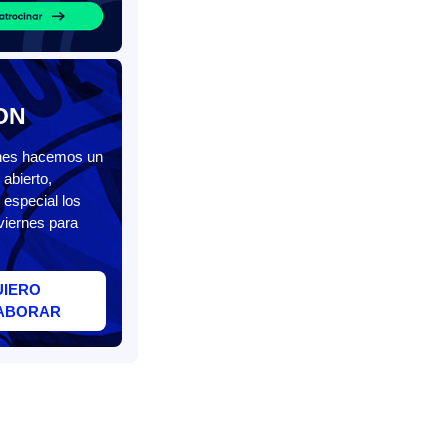
ON
unes hacemos un
abierto,
 especial los
viernes para
UIERO
ABORAR