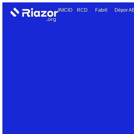
INICIO
RCD
Fabril
Dépor 