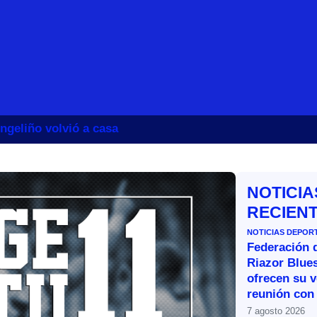
ngeliño volvió a casa
NOTICIA
RECIEN
NOTICIAS DEPOR
Federación 
Riazor Blue
ofrecen su v
reunión con 
7 agosto 2026