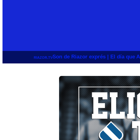
Son de Riazor exprés | El día que A
RIAZOR.TV