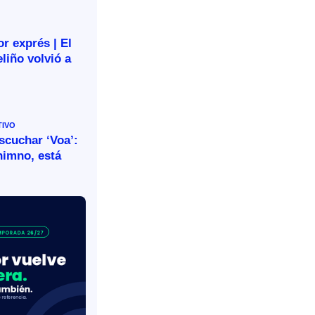
r exprés | El
liño volvió a
TIVO
escuchar ‘Voa’:
himno, está