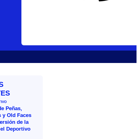
S
TES
TIVO
de Peñas,
s y Old Faces
ersión de la
el Deportivo