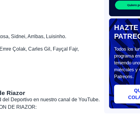
HAZTE
PATRE
osa, Sidnei, Arribas, Luisinho.
Emre Çolak, Carles Gil, Fayçal Fajr,
Todos los l
programa en 
teniendo uno
miércoles y 
Patreons.
Q
de Riazor
COL
dad del Deportivo en nuestro canal de YouTube.
, SON DE RIAZOR: