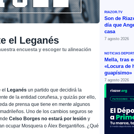
RIAZOR.TV
Son de Riazo
día que Ange
casa
te el Leganés
7 agosto 2026
nuestra encuesta y escoger tu alineación
NOTICIAS DEPOR
Mella, tras 
«Locura de 
guapísimo»
7 agosto 2026
e el
Leganés
un partido que decidirá la
nte de la entidad coruñesa, y quizás por ello,
ueda de prensa que tiene en mente algunos
os madrileños. Uno de los cambios seguros se
donde
Celso Borges no estará por lesión
y
an ocupar Mosquera o Álex Bergantiños. ¿Qué