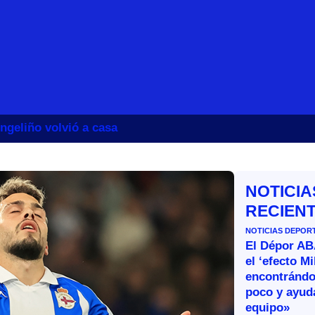
ngeliño volvió a casa
NOTICIA
RECIEN
NOTICIAS DEPOR
El Dépor A
el ‘efecto Mi
encontránd
poco y ayud
equipo»