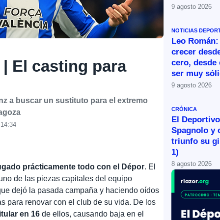
9 agosto 2026
NOTICIAS DEPOR
Leo Román:
crecer desde
 El casting para
cero, desde 
ser muy sól
9 agosto 2026
nz a buscar un sustituto para el extremo
CRÓNICA
ragoza
El Deportivo 
 14:34
Spagnolo y 
triunfo su g
1)
8 agosto 2026
jugado prácticamente todo con el Dépor
. El
no de las piezas capitales del equipo
que dejó la pasada campaña y haciendo oídos
as para renovar con el club de su vida. De los
itular en 16
de ellos, causando baja en el