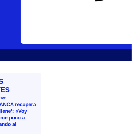
S
TES
TIVO
BANCA recupera
llene’: «Voy
ome poco a
ando al