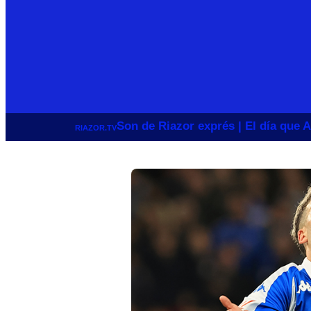
Son de Riazor exprés | El día que A
RIAZOR.TV