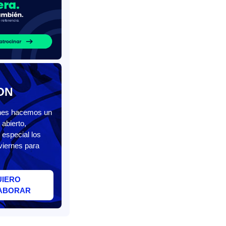
ON
unes hacemos un
abierto,
 especial los
viernes para
UIERO
ABORAR