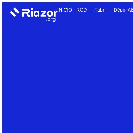
INICIO
RCD
Fabril
Dépor 