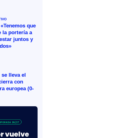
TIVO
 «Tenemos que
 la portería a
estar juntos y
idos»
se lleva el
cierra con
ira europea (0-