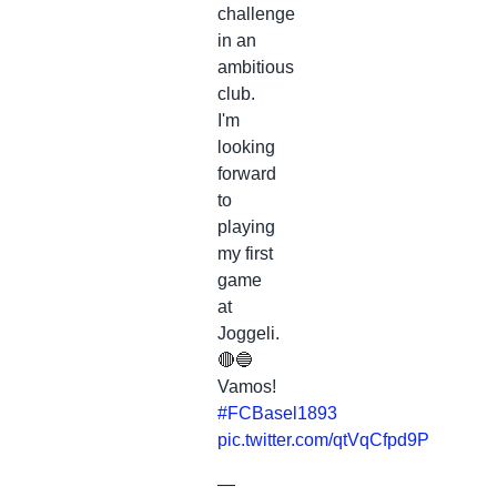
challenge
in an
ambitious
club.
I'm
looking
forward
to
playing
my first
game
at
Joggeli.
🔴🔵
Vamos!
#FCBasel1893
pic.twitter.com/qtVqCfpd9P
—