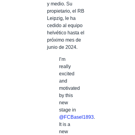
y medio. Su
propietario, el RB
Leipzig, le ha
cedido al equipo
helvético hasta el
próximo mes de
junio de 2024.
I’m
really
excited
and
motivated
by this
new
stage in
@FCBasel1893
.
It is a
new