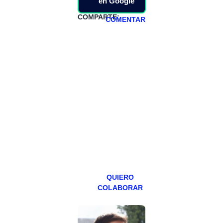
en Google
COMPARTE:
COMENTAR
HAZTE
PATREON
Todos los lunes
hacemos un
programa en
abierto,
teniendo uno
especial los
miércoles y
viernes para
Patreons.
QUIERO
COLABORAR