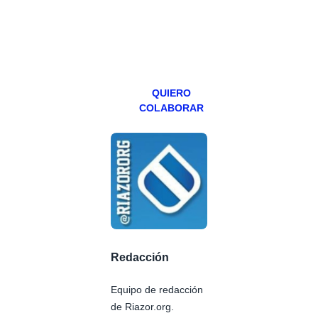
teniendo uno
especial los
miércoles y
viernes para
Patreons.
QUIERO
COLABORAR
Redacción
Equipo de redacción
de Riazor.org.