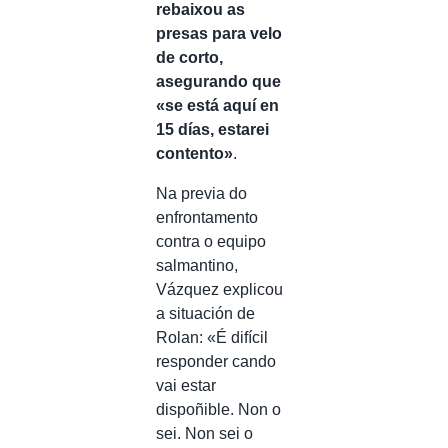
rebaixou as
presas para velo
de corto,
asegurando que
«se está aquí en
15 días, estarei
contento»
.
Na previa do
enfrontamento
contra o equipo
salmantino,
Vázquez explicou
a situación de
Rolan: «É difícil
responder cando
vai estar
dispoñible. Non o
sei. Non sei o