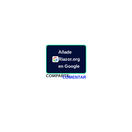
Añade
Riazor.org
en Google
COMPARTE:
COMENTAR
HAZTE
PATREON
Todos los lunes
hacemos un
programa en
abierto,