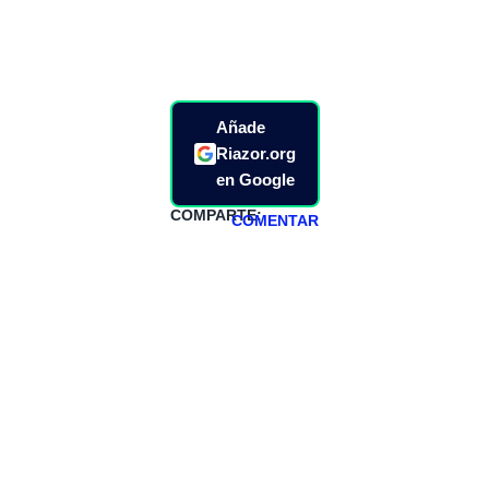
Añade
Riazor.org
en Google
COMPARTE:
COMENTAR
HAZTE
PATREON
Todos los lunes
hacemos un
programa en
abierto,
teniendo uno
especial los
miércoles y