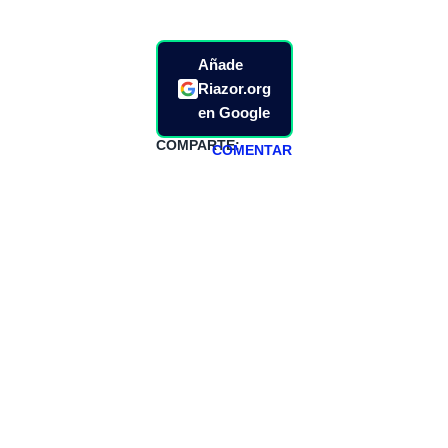
Añade
Riazor.org
en Google
COMPARTE:
COMENTAR
HAZTE
PATREON
Todos los lunes
hacemos un
programa en
abierto,
teniendo uno
especial los
miércoles y
viernes para
Patreons.