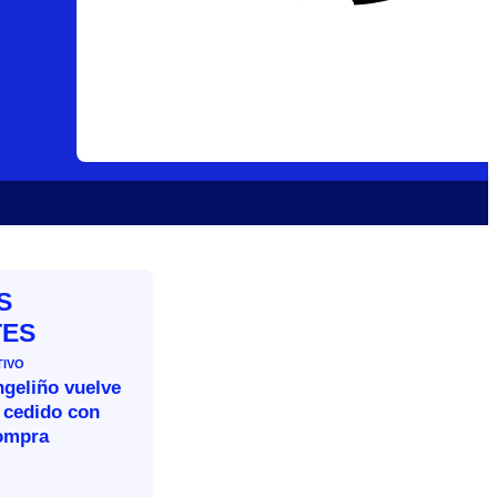
S
TES
TIVO
ngeliño vuelve
 cedido con
ompra