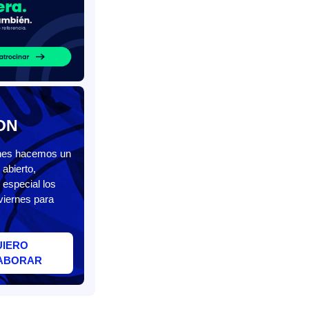
ON
unes hacemos un
abierto,
 especial los
viernes para
UIERO
ABORAR