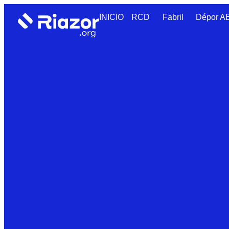
INICIO
RCD
Fabril
Dépor 