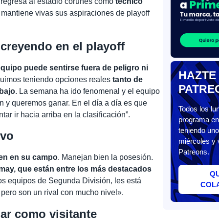
 regresa al estadio coruñés como
técnico
 mantiene vivas sus aspiraciones de playoff
creyendo en el playoff
quipo puede sentirse fuera de peligro ni
HAZTE
guimos teniendo opciones reales
tanto de
PATRE
abajo
. La semana ha ido fenomenal y el equipo
 y queremos ganar. En el día a día es que
Todos los l
tar ir hacia arriba en la clasificación”.
programa en 
teniendo uno
ivo
miércoles y 
Patreons.
ien en su campo
. Manejan bien la posesión.
may, que están entre los más destacados
Q
os equipos de Segunda División, les está
COL
, pero son un rival con mucho nivel».
gar como visitante