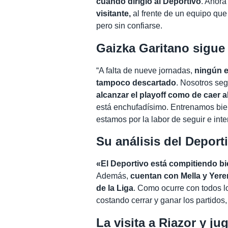
cuando dirigió al Deportivo
. Ahora
visitante,
al frente de un equipo que
pero sin confiarse.
Gaizka Garitano sigue 
“A falta de nueve jornadas,
ningún e
tampoco descartado
. Nosotros se
alcanzar el playoff como de caer 
está enchufadísimo. Entrenamos bien
estamos por la labor de seguir e inten
Su análisis del Deport
«El Deportivo está compitiendo b
Además,
cuentan con Mella y Yere
de la Liga
. Como ocurre con todos l
costando cerrar y ganar los partidos
La visita a Riazor y ju