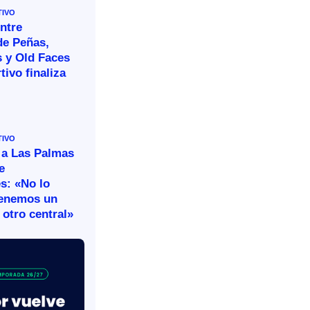
TIVO
ntre
de Peñas,
s y Old Faces
tivo finaliza
TIVO
 a Las Palmas
e
s: «No lo
tenemos un
otro central»