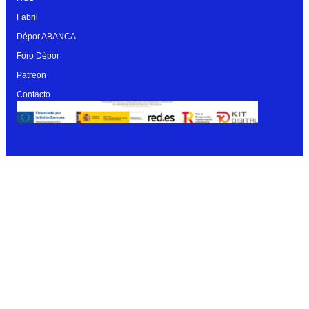
Fabril
Dépor ABANCA
Foro Dépor
Patreon
Contacto