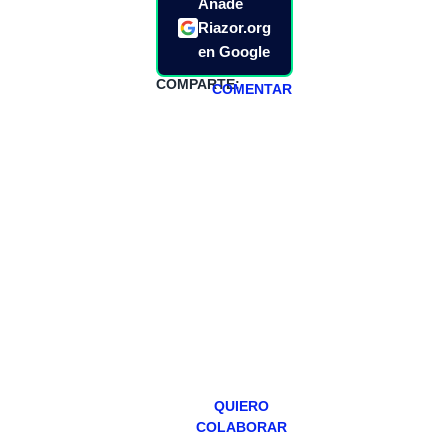
Añade
Riazor.org
en Google
COMPARTE:
COMENTAR
HAZTE
PATREON
Todos los lunes
hacemos un
programa en
abierto,
teniendo uno
especial los
miércoles y
viernes para
Patreons.
QUIERO
COLABORAR