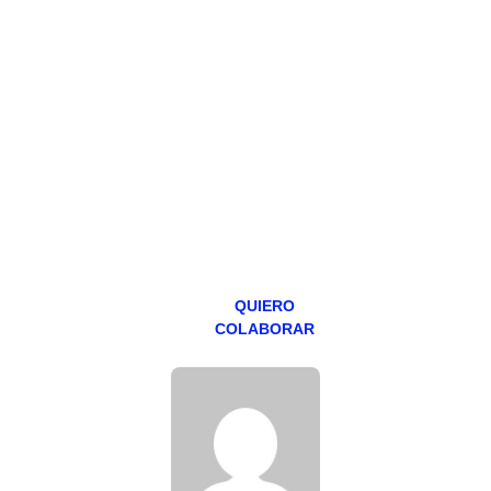
HAZTE
PATREON
Todos los lunes
hacemos un
programa en
abierto,
teniendo uno
especial los
miércoles y
viernes para
Patreons.
QUIERO
COLABORAR