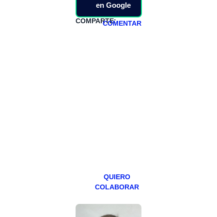
en Google
COMPARTE:
COMENTAR
HAZTE
PATREON
Todos los lunes
hacemos un
programa en
abierto,
teniendo uno
especial los
miércoles y
viernes para
Patreons.
QUIERO
COLABORAR