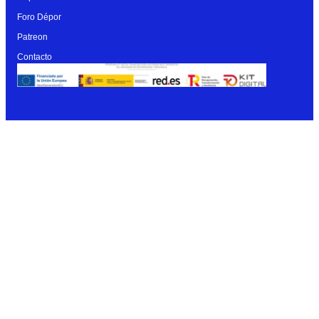
Foro Dépor
Patreon
Contacto