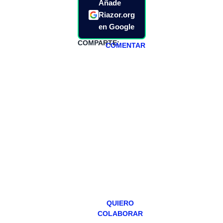
Añade
Riazor.org
en Google
COMPARTE:
COMENTAR
HAZTE
PATREON
Todos los lunes
hacemos un
programa en
abierto,
teniendo uno
especial los
miércoles y
viernes para
Patreons.
QUIERO
COLABORAR