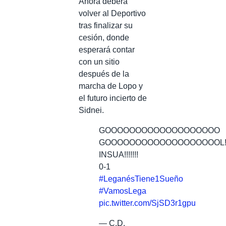
Ahora deberá
volver al Deportivo
tras finalizar su
cesión, donde
esperará contar
con un sitio
después de la
marcha de Lopo y
el futuro incierto de
Sidnei.
GOOOOOOOOOOOOOOOOOOO
GOOOOOOOOOOOOOOOOOOOL!!
INSUA!!!!!!!
0-1
#LeganésTiene1Sueño
#VamosLega
pic.twitter.com/SjSD3r1gpu
— C.D.