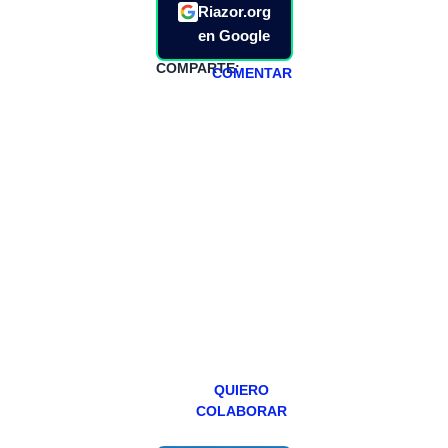
Riazor.org
en Google
COMPARTE:
COMENTAR
HAZTE
PATREON
Todos los lunes
hacemos un
programa en
abierto,
teniendo uno
especial los
miércoles y
viernes para
Patreons.
QUIERO
COLABORAR