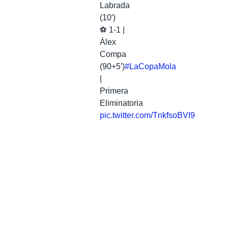
Labrada
(10′)
⚽ 1-1 |
Álex
Compa
(90+5′)
#LaCopaMola
|
Primera
Eliminatoria
pic.twitter.com/TnkfsoBVI9