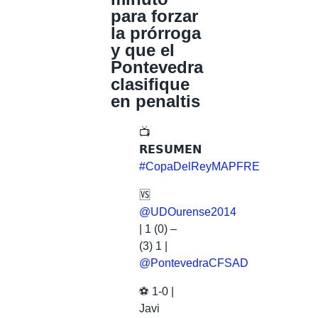
para forzar
la prórroga
y que el
Pontevedra
clasifique
en penaltis
📺
𝗥𝗘𝗦𝗨𝗠𝗘𝗡
#CopaDelReyMAPFRE
🆚
@UDOurense2014
| 1 (0) –
(3) 1 |
@PontevedraCFSAD
⚽ 1-0 |
Javi