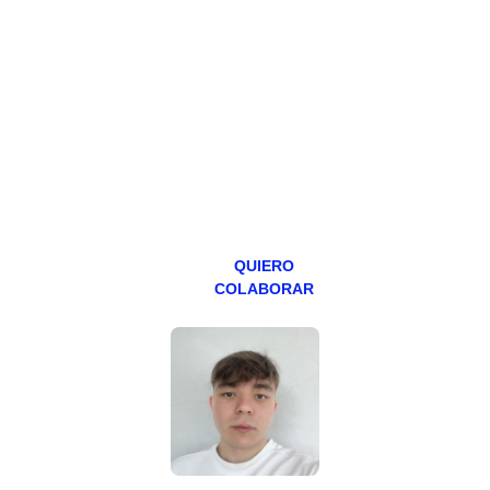
Todos los lunes
hacemos un
programa en
abierto,
teniendo uno
especial los
miércoles y
viernes para
Patreons.
QUIERO
COLABORAR