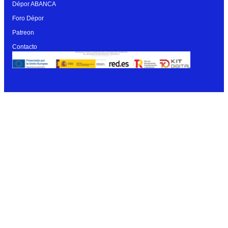
Dépor ABANCA
Foro Dépor
Patreon
Contacto