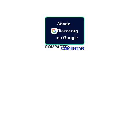
Añade
Riazor.org
en Google
COMPARTE:
COMENTAR
HAZTE
PATREON
Todos los lunes
hacemos un
programa en
abierto,
teniendo uno
especial los
miércoles y
viernes para
Patreons.