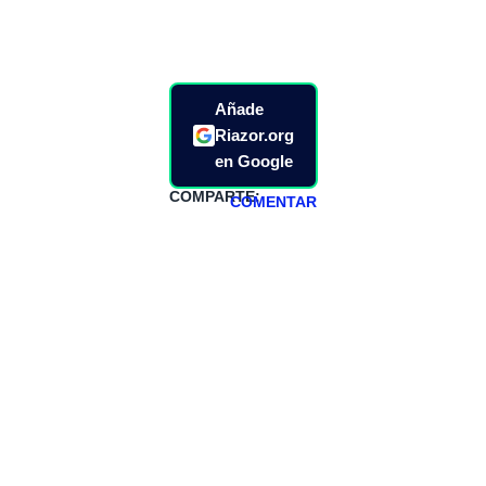
Añade
Riazor.org
en Google
COMPARTE:
COMENTAR
HAZTE
PATREON
Todos los lunes
hacemos un
programa en
abierto,
teniendo uno
especial los
miércoles y
viernes para