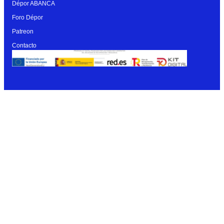
Dépor ABANCA
Foro Dépor
Patreon
Contacto