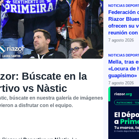
NOTICIAS DEPOR
Federación 
Riazor Blue
ofrecen su v
reunión con 
7 agosto 2026
NOTICIAS DEPOR
Mella, tras 
«Locura de 
azor: Búscate en la
guapísimo»
7 agosto 2026
rtivo vs Nàstic
stic, búscate en nuestra galería de imágenes
eron a disfrutar con el equipo.