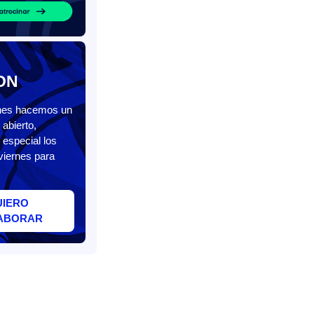
ON
unes hacemos un
abierto,
 especial los
viernes para
UIERO
ABORAR