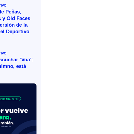
TIVO
de Peñas,
s y Old Faces
ersión de la
el Deportivo
TIVO
escuchar ‘Voa’:
himno, está