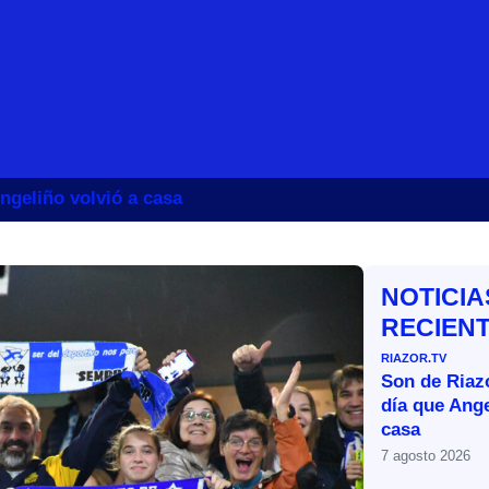
ngeliño volvió a casa
NOTICIA
RECIEN
RIAZOR.TV
Son de Riazo
día que Ange
casa
7 agosto 2026