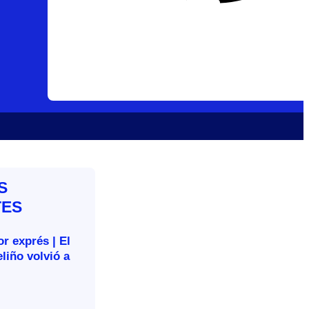
S
TES
r exprés | El
liño volvió a