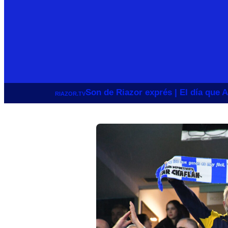
Son de Riazor exprés | El día que A
RIAZOR.TV