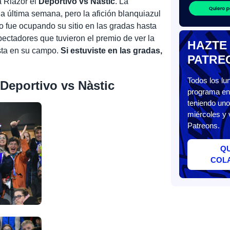
a Riazor el
Deportivo vs Nàstic
. La
 última semana, pero la afición blanquiazul
 fue ocupando su sitio en las gradas hasta
ectadores que tuvieron el premio de ver la
HAZTE
ista en su campo.
Si estuviste en las gradas,
PATRE
Todos los l
 Deportivo vs Nàstic
programa en 
teniendo uno
miércoles y 
Patreons.
Q
COL