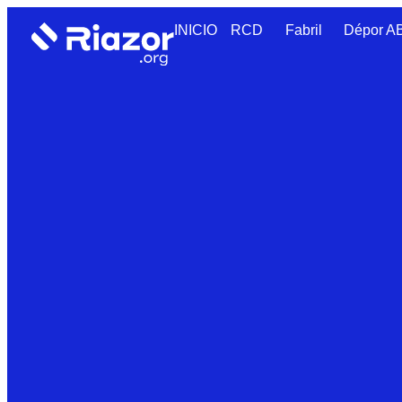
INICIO
RCD
Fabril
Dépor 