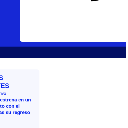
S
TES
TIVO
 estrena en un
to con el
as su regreso