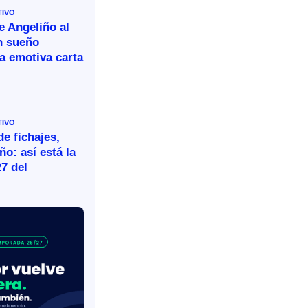
TIVO
e Angeliño al
n sueño
a emotiva carta
TIVO
e fichajes,
ño: así está la
27 del