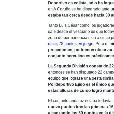
Deportivo es colista, sólo ha log
en A Coruña se ha disparado ante
u
estaba tan cerca desde hacía 30 
Tanto Luis César como los jugadores
sale desde el vestuario es que todav
zona de permanencia está a cinco p
decir, 78 puntos en juego
. Pero
si m
precedentes, podremos observar que
conjunto herculino es prácticame
La
Segunda División consta de 22
entonces se han disputado 22 campeo
equipo que lograse una gesta similar 
Polideportivo Ejido es el único 
estas alturas de curso logró mante
El conjunto andaluz estaba todavía 
nueve puntos tras las primeras 16
alcanzando los 50 puntos en la ú