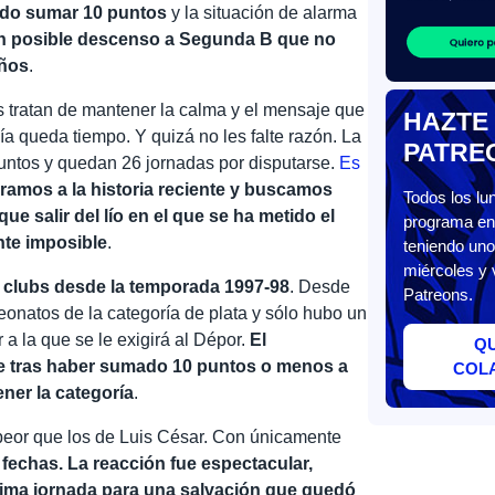
rado sumar 10 puntos
y la situación de alarma
n posible descenso a Segunda B que no
años
.
 tratan de mantener la calma y el mensaje que
HAZTE
ía queda tiempo. Y quizá no les falte razón. La
PATRE
untos y quedan 26 jornadas por disputarse.
Es
iramos a la historia reciente y buscamos
Todos los l
 salir del lío en el que se ha metido el
programa en 
nte imposible
.
teniendo uno
miércoles y 
 clubs desde la temporada 1997-98
. Desde
Patreons.
natos de la categoría de plata y sólo hubo un
a la que se le exigirá al Dépor.
El
Q
que tras haber sumado 10 puntos o menos a
COL
ner la categoría
.
peor que los de Luis César. Con únicamente
 fechas. La reacción fue espectacular,
ltima jornada para una salvación que quedó