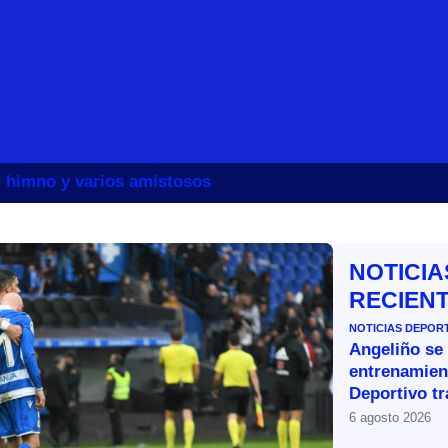
un himno y varios amistosos
NOTICIA
RECIEN
NOTICIAS DEPOR
Angeliño se
entrenamien
Deportivo tr
6 agosto 2026