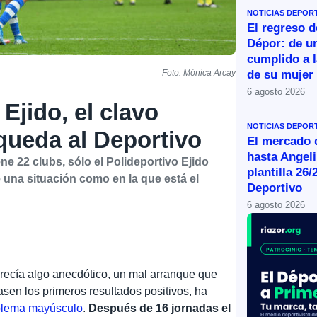
NOTICIAS DEPOR
El regreso d
Dépor: de u
cumplido a l
de su mujer
Foto: Mónica Arcay
6 agosto 2026
 Ejido, el clavo
NOTICIAS DEPOR
queda al Deportivo
El mercado d
hasta Angeli
e 22 clubs, sólo el Polideportivo Ejido
plantilla 26/
 una situación como en la que está el
Deportivo
6 agosto 2026
recía algo anecdótico, un mal arranque que
sen los primeros resultados positivos, ha
blema mayúsculo
.
Después de 16 jornadas el