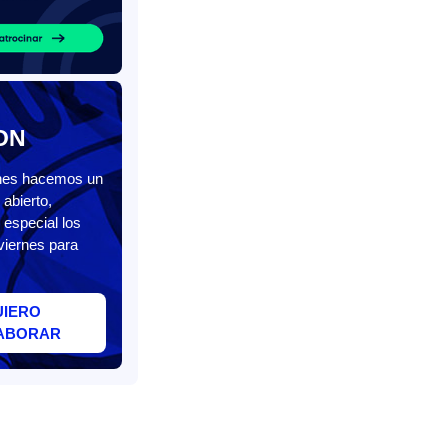
ON
unes hacemos un
abierto,
 especial los
viernes para
UIERO
ABORAR