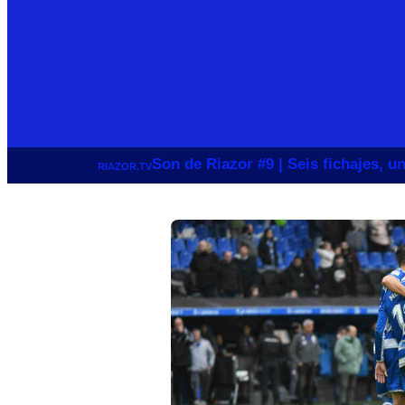
Son de Riazor #9 | Seis fichajes, 
RIAZOR.TV