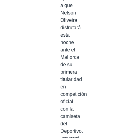
a que
Nelson
Oliveira
disfrutará
esta
noche
ante el
Mallorca
de su
primera
titularidad
en
competición
oficial
con la
camiseta
del
Deportivo.