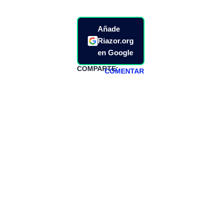
Añade
Riazor.org
en Google
COMPARTE:
COMENTAR
HAZTE
PATREON
Todos los lunes
hacemos un
programa en
abierto,
teniendo uno
especial los
miércoles y
viernes para
Patreons.