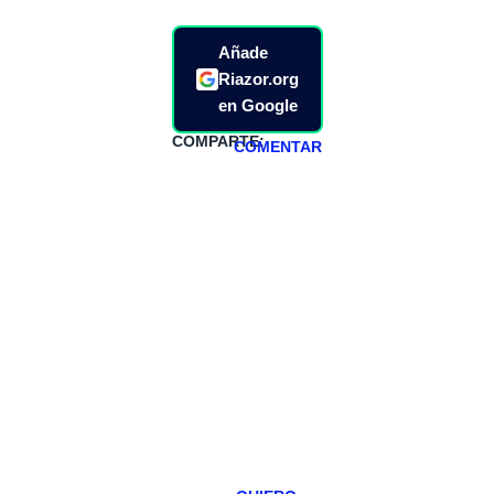
Añade
Riazor.org
en Google
COMPARTE:
COMENTAR
HAZTE
PATREON
Todos los lunes
hacemos un
programa en
abierto,
teniendo uno
especial los
miércoles y
viernes para
Patreons.