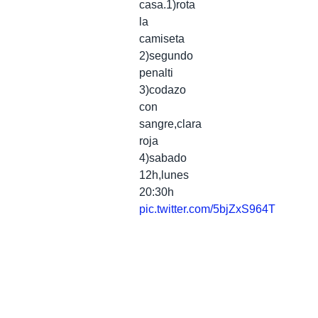
casa.1)rota
la
camiseta
2)segundo
penalti
3)codazo
con
sangre,clara
roja
4)sabado
12h,lunes
20:30h
pic.twitter.com/5bjZxS964T