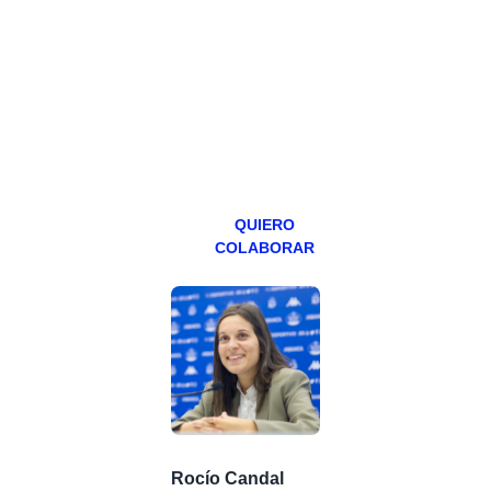
hacemos un
programa en
abierto,
teniendo uno
especial los
miércoles y
viernes para
Patreons.
QUIERO
COLABORAR
Rocío Candal