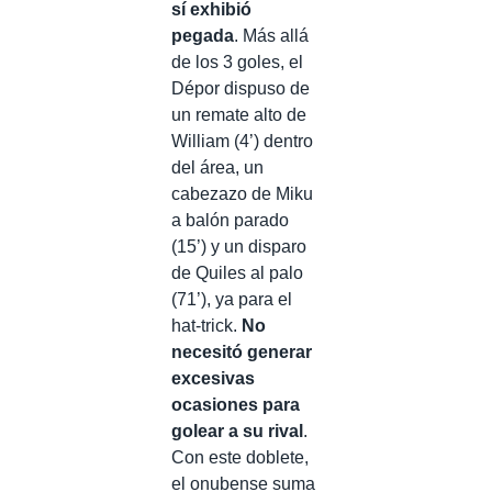
sí exhibió
pegada
. Más allá
de los 3 goles, el
Dépor dispuso de
un remate alto de
William (4’) dentro
del área, un
cabezazo de Miku
a balón parado
(15’) y un disparo
de Quiles al palo
(71’), ya para el
hat-trick.
No
necesitó generar
excesivas
ocasiones para
golear a su rival
.
Con este doblete,
el onubense suma