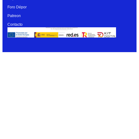
Foro Dépor
Patreon
Contacto