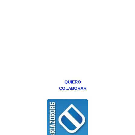
PATREON
Todos los lunes
hacemos un
programa en
abierto,
teniendo uno
especial los
miércoles y
viernes para
Patreons.
QUIERO
COLABORAR