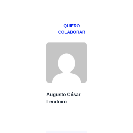
miércoles y
viernes para
Patreons.
QUIERO
COLABORAR
Augusto César
Lendoiro