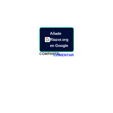
Añade
Riazor.org
en Google
COMPARTE:
COMENTAR
HAZTE
PATREON
Todos los lunes
hacemos un
programa en
abierto,
teniendo uno
especial los