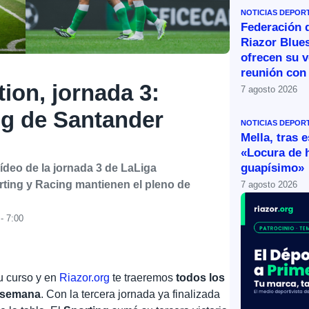
NOTICIAS DEPOR
Federación 
Riazor Blue
ofrecen su v
reunión con 
ion, jornada 3:
7 agosto 2026
ng de Santander
NOTICIAS DEPOR
Mella, tras 
«Locura de 
guapísimo»
deo de la jornada 3 de LaLiga
rting y Racing mantienen el pleno de
7 agosto 2026
- 7:00
u curso y en
Riazor.org
te traeremos
todos los
e semana
. Con la tercera jornada ya finalizada