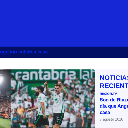
ngeliño volvió a casa
NOTICIA
RECIEN
RIAZOR.TV
Son de Riazo
día que Ange
casa
7 agosto 2026