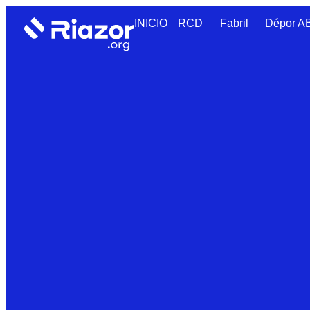
INICIO
RCD
Fabril
Dépor 