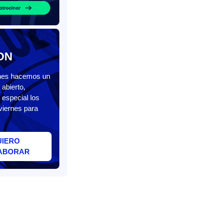
ON
unes hacemos un
abierto,
 especial los
viernes para
UIERO
ABORAR