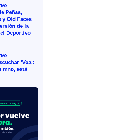
TIVO
de Peñas,
s y Old Faces
ersión de la
el Deportivo
TIVO
escuchar ‘Voa’:
himno, está