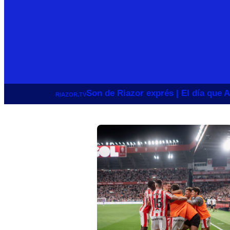
Son de Riazor exprés | El día que A
RIAZOR.TV