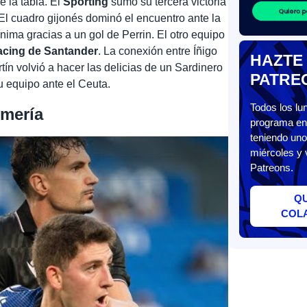
e la tabla. El
Sporting
sumó su tercera victoria
 El cuadro gijonés dominó el encuentro ante la
nima gracias a un gol de Perrin. El otro equipo
cing de Santander
. La conexión entre Íñigo
HAZTE
rtín volvió a hacer las delicias de un Sardinero
PATRE
su equipo ante el Ceuta.
Todos los l
lmería
programa en 
teniendo uno
miércoles y 
Patreons.
Q
COL