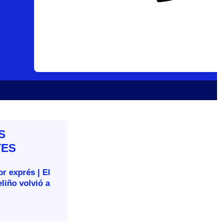
S
TES
r exprés | El
liño volvió a