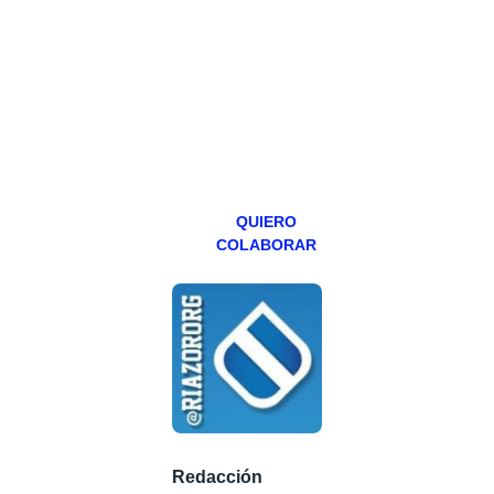
hacemos un
programa en
abierto,
teniendo uno
especial los
miércoles y
viernes para
Patreons.
QUIERO
COLABORAR
Redacción