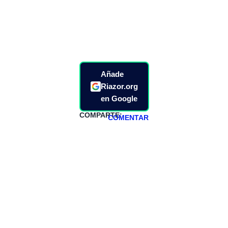
Añade
Riazor.org
en Google
COMPARTE:
COMENTAR
HAZTE
PATREON
Todos los lunes
hacemos un
programa en
abierto,
teniendo uno
especial los