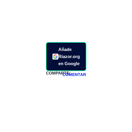
Añade
Riazor.org
en Google
COMPARTE:
COMENTAR
HAZTE
PATREON
Todos los lunes
hacemos un
programa en
abierto,
teniendo uno