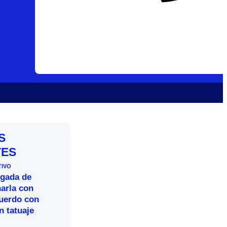
S
TES
TIVO
legada de
arla con
cuerdo con
n tatuaje