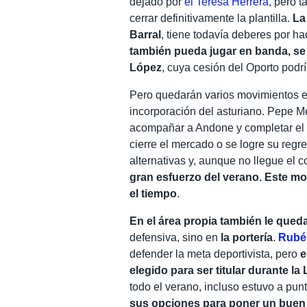
dejado por
el Teresa Herrera
, pero 
cerrar definitivamente la plantilla.
La
Barral
, tiene todavía deberes por ha
también pueda jugar en banda, se 
López
, cuya cesión del Oporto podr
Pero quedarán varios movimientos 
incorporación del asturiano. Pepe M
acompañar a Andone y completar el
cierre el mercado o se logre su regr
alternativas y, aunque no llegue el
gran esfuerzo del verano. Este mo
el tiempo
.
En el área propia también le queda
defensiva, sino en
la portería
.
Rub
defender la meta deportivista, pero
e
elegido para ser titular durante la 
todo el verano, incluso estuvo a pun
sus opciones para poner un buen