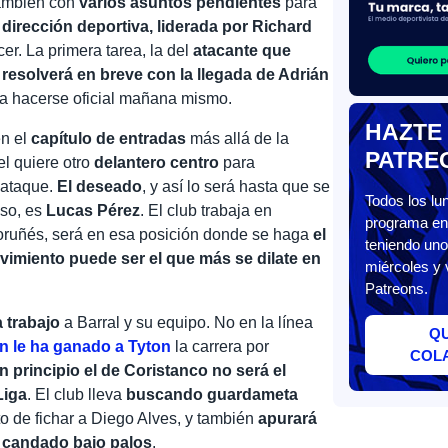
también con
varios asuntos pendientes
para
 dirección deportiva, liderada por Richard
cer. La primera tarea, la del
atacante que
resolverá en breve con la llegada de Adrián
ía hacerse oficial mañana mismo.
HAZTE
en el
capítulo de entradas
más allá de la
PATRE
el quiere otro
delantero centro
para
 ataque.
El deseado
, y así lo será hasta que se
Todos los l
eso, es
Lucas Pérez
. El club trabaja en
programa en 
 coruñés, será en esa posición donde se haga
el
teniendo uno
vimiento puede ser el que más se dilate en
miércoles y 
Patreons.
 trabajo
a Barral y su equipo. No en la línea
Q
én
le ha ganado a
Tyton
la carrera por
COL
n principio el de Coristanco no será el
Liga
. El club lleva
buscando guardameta
to de fichar a Diego Alves, y también
apurará
 candado bajo palos
.