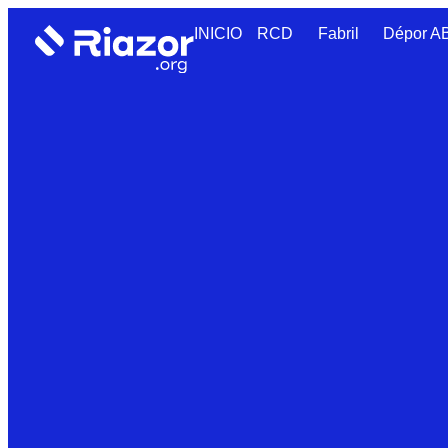
INICIO
RCD
Fabril
Dépor 