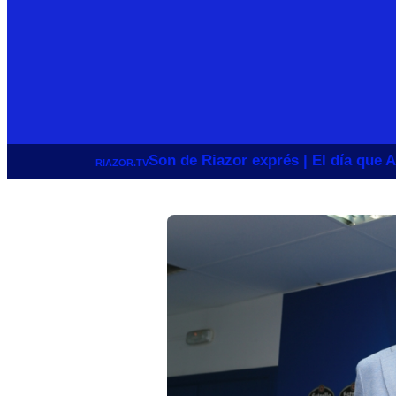
Son de Riazor exprés | El día que A
RIAZOR.TV