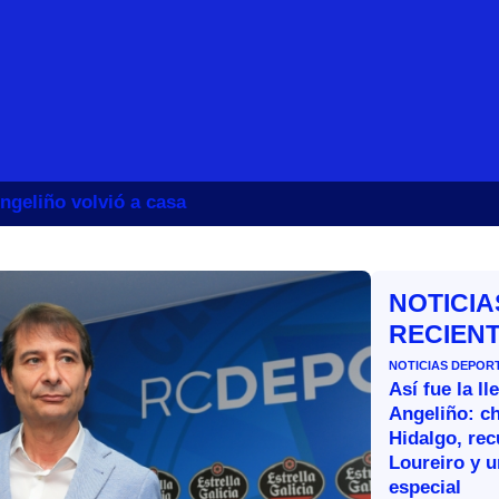
ngeliño volvió a casa
NOTICIA
RECIEN
NOTICIAS DEPOR
Así fue la l
Angeliño: ch
Hidalgo, re
Loureiro y u
especial