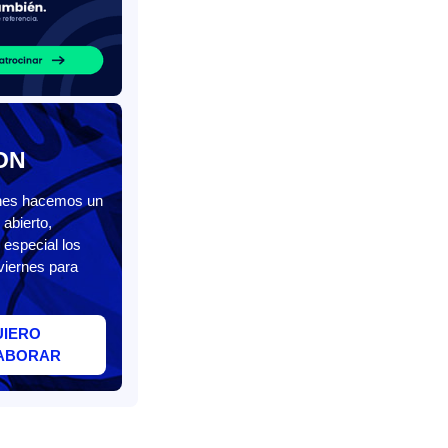
ON
unes hacemos un
abierto,
 especial los
viernes para
UIERO
ABORAR