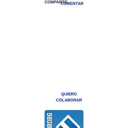
COMPARTE:
COMENTAR
HAZTE
PATREON
Todos los lunes
hacemos un
programa en
abierto,
teniendo uno
especial los
miércoles y
viernes para
Patreons.
QUIERO
COLABORAR