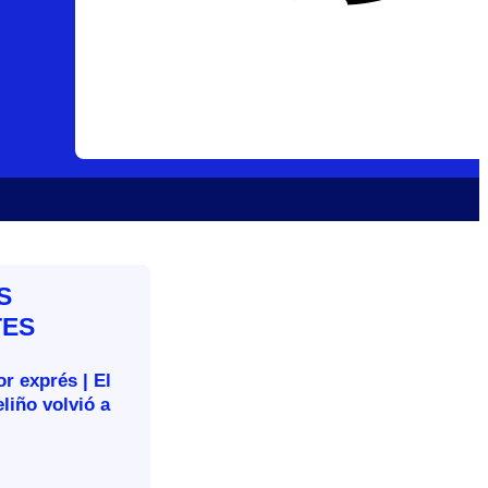
S
TES
r exprés | El
liño volvió a