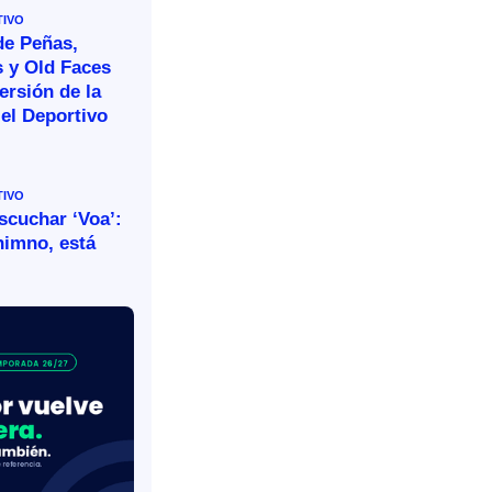
TIVO
de Peñas,
s y Old Faces
ersión de la
el Deportivo
TIVO
escuchar ‘Voa’:
himno, está