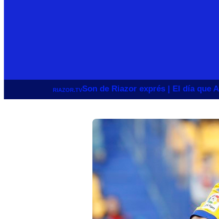
Son de Riazor exprés | El día que A
RIAZOR.TV