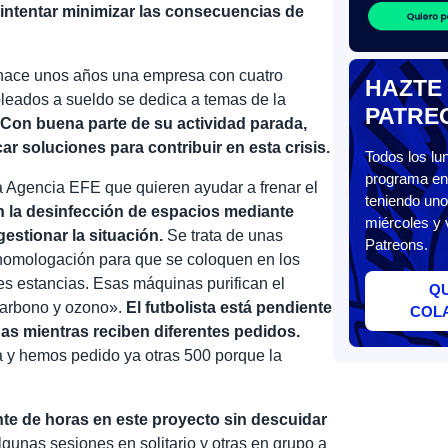
intentar minimizar las consecuencias de
 hace unos años una empresa con cuatro
HAZTE
leados a sueldo se dedica a temas de la
PATRE
.
Con buena parte de su actividad parada,
r soluciones para contribuir en esta crisis.
Todos los l
programa en 
 Agencia EFE que quieren ayudar a frenar el
teniendo uno
la desinfección de espacios mediante
miércoles y 
stionar la situación.
Se trata de unas
Patreons.
homologación para que se coloquen en los
es estancias. Esas máquinas purifican el
Q
carbono y ozono».
El futbolista está pendiente
COL
as mientras reciben diferentes pedidos.
y hemos pedido ya otras 500 porque la
te de horas en este proyecto sin descuidar
unas sesiones en solitario y otras en grupo a