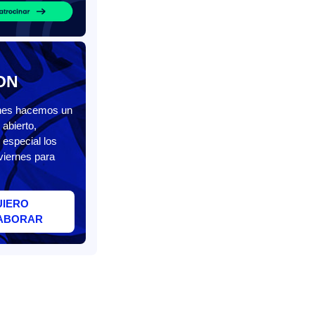
ON
unes hacemos un
abierto,
 especial los
viernes para
UIERO
ABORAR