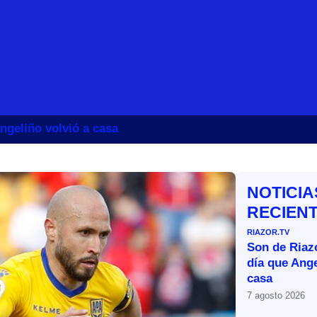
ngeliño volvió a casa
NOTICIA
RECIEN
RIAZOR.TV
Son de Riazo
día que Ange
casa
7 agosto 2026