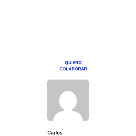
hacemos un
programa en
abierto,
teniendo uno
especial los
miércoles y
viernes para
Patreons.
QUIERO
COLABORAR
Carlos