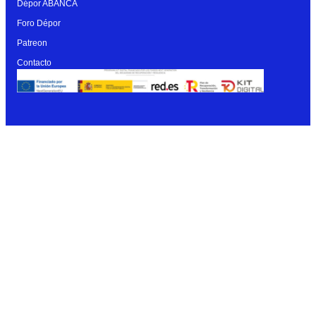
Dépor ABANCA
Foro Dépor
Patreon
Contacto