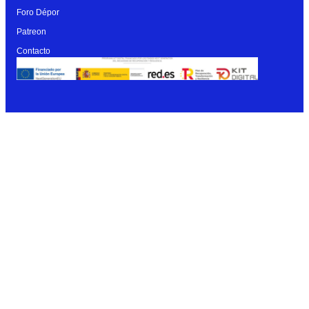
Foro Dépor
Patreon
Contacto