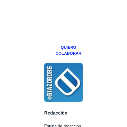
abierto,
teniendo uno
especial los
miércoles y
viernes para
Patreons.
QUIERO
COLABORAR
Redacción
Equipo de redacción