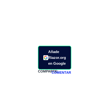
Añade
Riazor.org
en Google
COMPARTE:
COMENTAR
HAZTE
PATREON
Todos los lunes
hacemos un
programa en