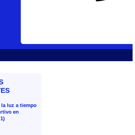
S
TES
 la luz a tiempo
rtivo en
-1)