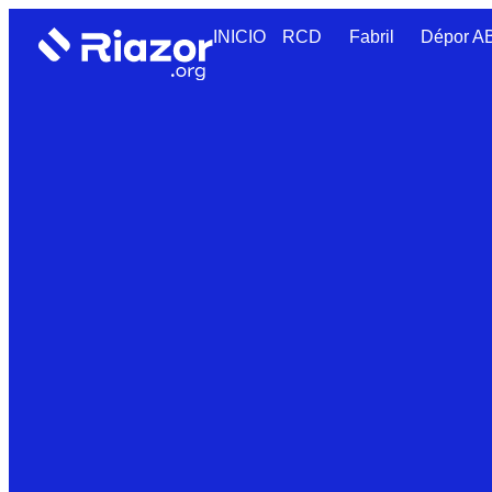
INICIO
RCD
Fabril
Dépor 