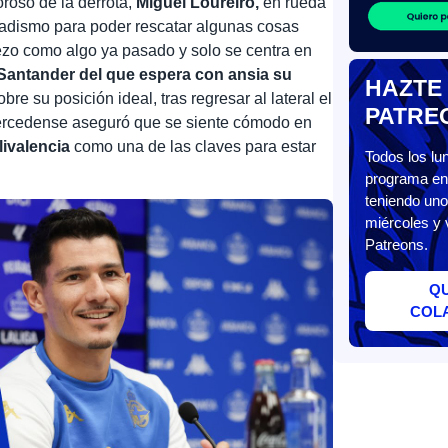
roso de la derrota,
Miguel Loureiro,
en rueda
ltadismo para poder rescatar algunas cosas
piezo como algo ya pasado y solo se centra en
Santander del que espera con ansia su
HAZTE
re su posición ideal, tras regresar al lateral el
PATRE
cercedense aseguró que se siente cómodo en
livalencia
como una de las claves para estar
Todos los l
programa en 
teniendo uno
miércoles y 
Patreons.
Q
COL