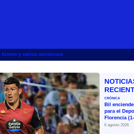
un himno y varios amistosos
NOTICIA
RECIEN
CRÓNICA
Bil enciende
para el Depo
Florencia (1
6 agosto 2026