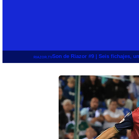
Son de Riazor #9 | Seis fichajes, 
RIAZOR.TV