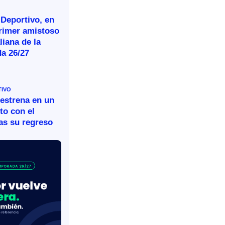
 Deportivo, en
primer amistoso
aliana de la
a 26/27
TIVO
 estrena en un
to con el
as su regreso