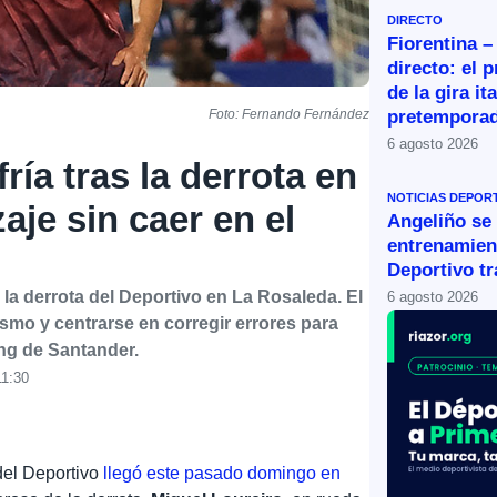
DIRECTO
Fiorentina –
directo: el 
de la gira it
pretemporad
Foto: Fernando Fernández
6 agosto 2026
ría tras la derrota en
NOTICIAS DEPOR
aje sin caer en el
Angeliño se
entrenamien
Deportivo tr
la derrota del Deportivo en La Rosaleda. El
6 agosto 2026
ismo y centrarse en corregir errores para
ing de Santander.
11:30
del Deportivo
llegó este pasado domingo en