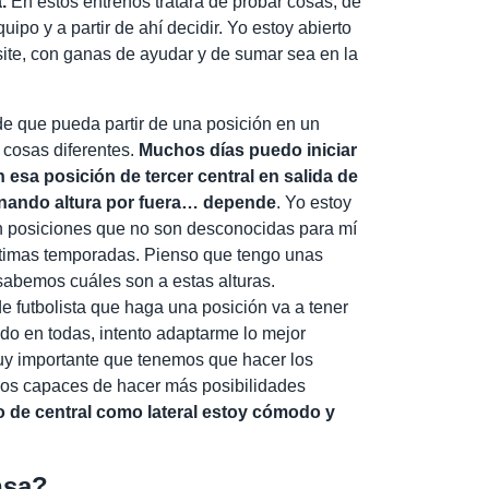
.
En estos entrenos tratará de probar cosas, de
uipo y a partir de ahí decidir. Yo estoy abierto
site, con ganas de ayudar y de sumar sea en la
de que pueda partir de una posición en un
a cosas diferentes.
Muchos días puedo iniciar
 esa posición de tercer central en salida de
ganando altura por fuera… depende
. Yo estoy
n posiciones que no son desconocidas para mí
ltimas temporadas. Pienso que tengo unas
 sabemos cuáles son a estas alturas.
e futbolista que haga una posición va a tener
do en todas, intento adaptarme lo mejor
muy importante que tenemos que hacer los
mos capaces de hacer más posibilidades
o de central como lateral estoy cómodo y
nsa?