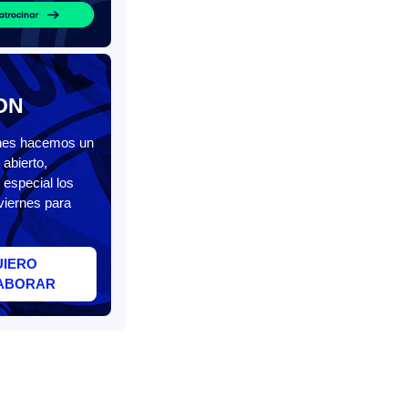
ON
unes hacemos un
abierto,
 especial los
viernes para
UIERO
ABORAR