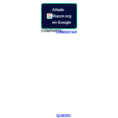
Añade
Riazor.org
en Google
COMPARTE:
COMENTAR
HAZTE
PATREON
Todos los lunes
hacemos un
programa en
abierto,
teniendo uno
especial los
miércoles y
viernes para
Patreons.
QUIERO