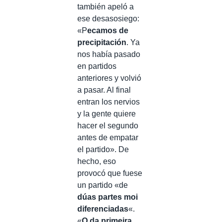
también apeló a
ese desasosiego:
«P
ecamos de
precipitación
. Ya
nos había pasado
en partidos
anteriores y volvió
a pasar. Al final
entran los nervios
y la gente quiere
hacer el segundo
antes de empatar
el partido». De
hecho, eso
provocó que fuese
un partido «de
dúas partes moi
diferenciadas
«.
«
O da primeira