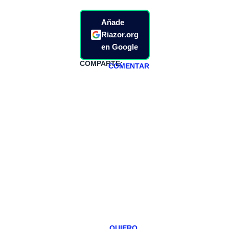
Añade
Riazor.org
en Google
COMPARTE:
COMENTAR
HAZTE
PATREON
Todos los lunes
hacemos un
programa en
abierto,
teniendo uno
especial los
miércoles y
viernes para
Patreons.
QUIERO