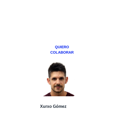
programa en
abierto,
teniendo uno
especial los
miércoles y
viernes para
Patreons.
QUIERO
COLABORAR
Xurxo Gómez