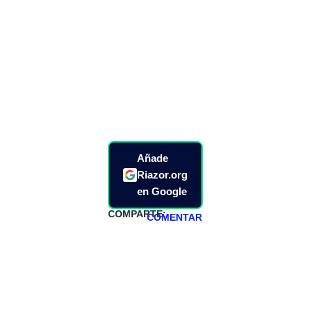
Añade
Riazor.org
en Google
COMPARTE:
COMENTAR
HAZTE
PATREON
Todos los lunes
hacemos un