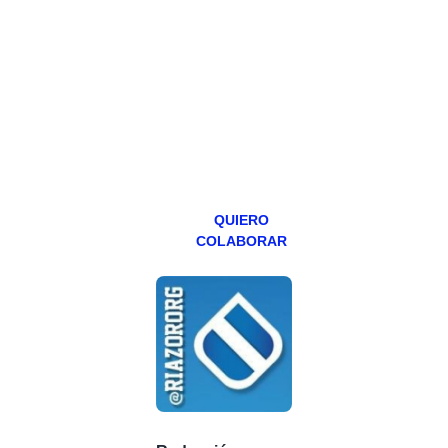
Todos los lunes
hacemos un
programa en
abierto,
teniendo uno
especial los
miércoles y
viernes para
Patreons.
QUIERO
COLABORAR