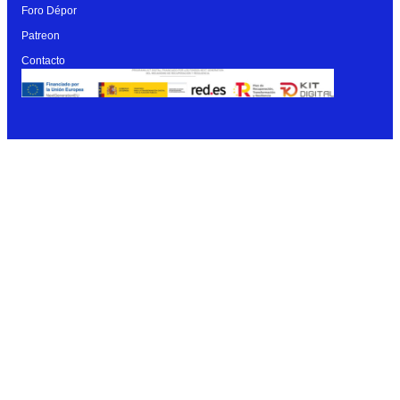
Foro Dépor
Patreon
Contacto